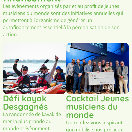
Les évènements organisés par et au profit de Jeunes
musiciens du monde sont des initiatives annuelles qui
permettent à l’organisme de générer un
autofinancement essentiel à la pérennisation de son
action.
Défi kayak
Cocktail Jeunes
Desgagnés
musiciens du
monde
La randonnée de kayak de
mer la plus grande au
Un rendez-vous inspirant
monde. L’évènement
qui mobilise nos précieux