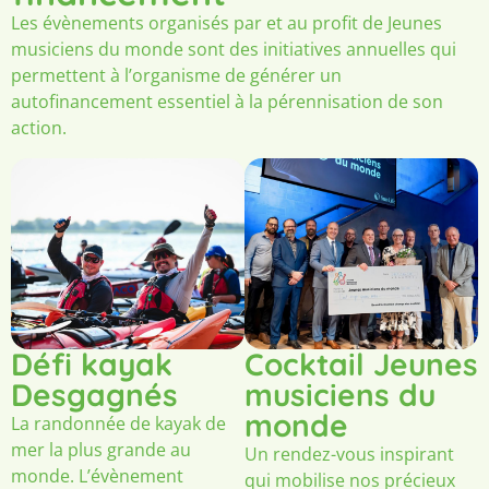
Les évènements organisés par et au profit de Jeunes
musiciens du monde sont des initiatives annuelles qui
permettent à l’organisme de générer un
autofinancement essentiel à la pérennisation de son
action.
Défi kayak
Cocktail Jeunes
Desgagnés
musiciens du
monde
La randonnée de kayak de
mer la plus grande au
Un rendez-vous inspirant
monde. L’évènement
qui mobilise nos précieux