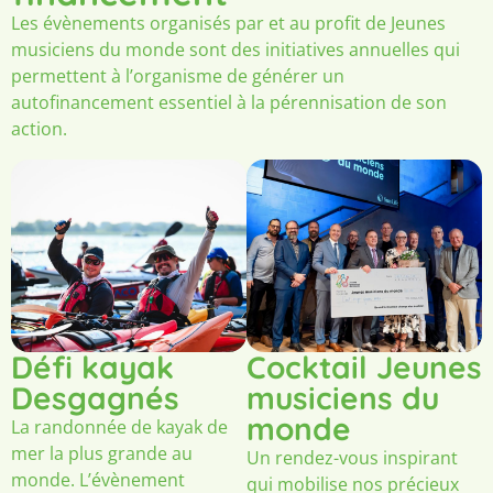
Les évènements organisés par et au profit de Jeunes
musiciens du monde sont des initiatives annuelles qui
permettent à l’organisme de générer un
autofinancement essentiel à la pérennisation de son
action.
Défi kayak
Cocktail Jeunes
Desgagnés
musiciens du
monde
La randonnée de kayak de
mer la plus grande au
Un rendez-vous inspirant
monde. L’évènement
qui mobilise nos précieux