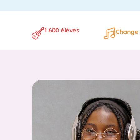
1 600 élèves
Change 