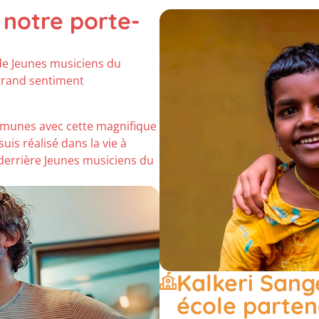
 notre porte-
 de Jeunes musiciens du
 grand sentiment
mmunes avec cette magnifique
is réalisé dans la vie à
 derrière Jeunes musiciens du
Kalkeri Sang
école parten