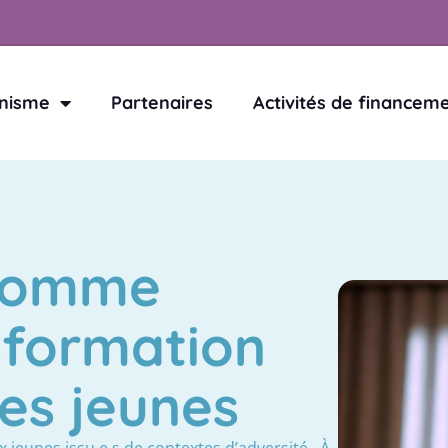
nisme
Partenaires
Activités de financem
 comme
sformation
les jeunes
jeunes issu.e.s de contextes d’adversité.
À