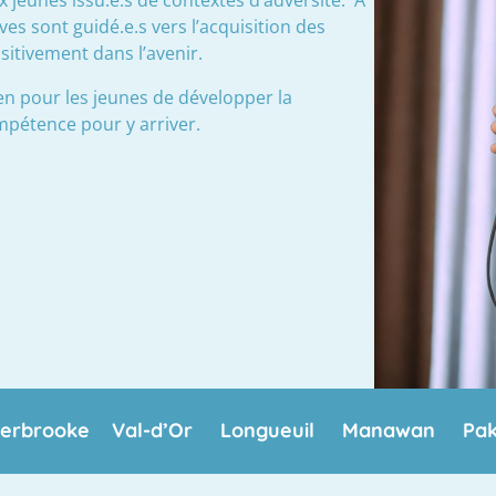
es sont guidé.e.s vers l’acquisition des
itivement dans l’avenir.
n pour les jeunes de développer la
ompétence pour y arriver.
rbrooke Val-d’Or Longueuil Manawan Paku