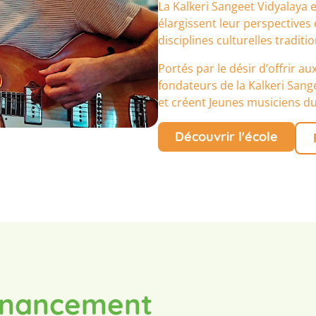
La Kalkeri Sangeet Vidyalaya 
élargissent leur perspectives 
disciplines culturelles traditio
Portés par le désir d’offrir a
fondateurs de la Kalkeri San
et créent Jeunes musiciens d
Découvrir l'école
financement