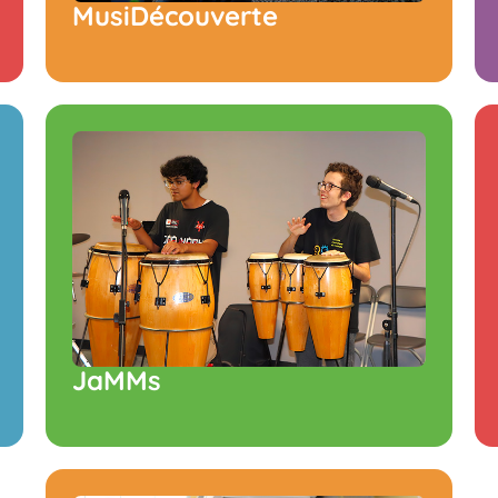
MusiDécouverte
JaMMs